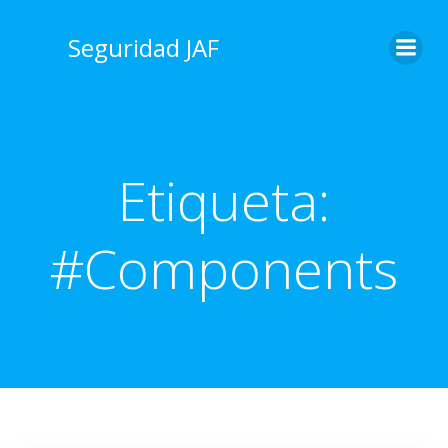
Saltar
al
Seguridad JAF
contenido
Etiqueta:
#Components